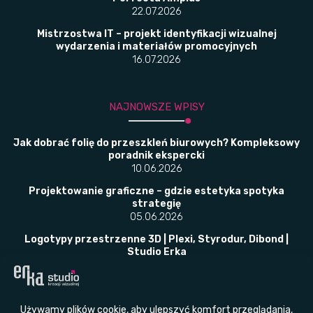
22.07.2026
Mistrzostwa IT – projekt identyfikacji wizualnej
wydarzenia i materiałów promocyjnych
16.07.2026
NAJNOWSZE WPISY
Jak dobrać folię do przeszkleń biurowych? Kompleksowy
poradnik ekspercki
10.06.2026
Projektowanie graficzne – gdzie estetyka spotyka
strategię
05.06.2026
Logotypy przestrzenne 3D | Plexi, Styrodur, Dibond |
Studio Erka
02.06.2026
​Folie okienne w placówkach publicznych –
bezpieczeństwo, prywatność i przepisy w jednym
rozwiązaniu