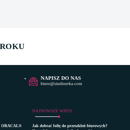
 ROKU
NAPISZ DO NAS
biuro@studioerka.com
NAJNOWSZE WPISY
zną ORACAL®
Jak dobrać folię do przeszkleń biurowych?