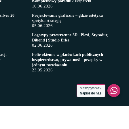
z
Kompleksowy poradnik ekspercki
10.06.2026
Silver 20
Projektowanie graficzne – gdzie estetyka
spotyka strategię
05.06.2026
Logotypy przestrzenne 3D | Plexi, Styrodur,
Dibond | Studio Erka
02.06.2026
acji
​Folie okienne w placówkach publicznych –
w
bezpieczeństwo, prywatność i przepisy w
jednym rozwiązaniu
23.05.2026
Masz pytania?
Napisz do nas