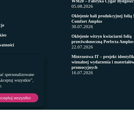
WM20 – Fabryka Cygar Bydgoszc
05.08.2026
Oklejenie hali produkcyjnej folią 
Comfort Amplus
cje
30.07.2026
kies
Oklejenie witryn kwiaciarni folią
przeciwsłoneczną Perfecta Amplus
watności
22.07.2026
Mistrzostwa IT – projekt identyfik
wizualnej wydarzenia i materiałó
promocyjnych
16.07.2026