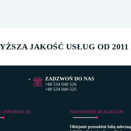
YŻSZA JAKOŚĆ USŁUG OD 2011
ZADZWOŃ DO NAS
+48 534 040 526
+48 534 040 525
E INFORMACJE
NAJNOWSZE REALIZACJE
y
Oklejenie przeszkleń folią mlec