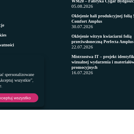
WM20 – Fabryka Cygar Bydgoszc
05.08.2026
Oklejenie hali produkcyjnej folią 
Comfort Amplus
cje
30.07.2026
kies
Oklejenie witryn kwiaciarni folią
przeciwsłoneczną Perfecta Amplus
watności
22.07.2026
Mistrzostwa IT – projekt identyfik
wizualnej wydarzenia i materiałó
promocyjnych
16.07.2026