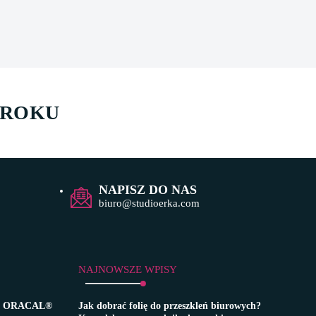
 ROKU
NAPISZ DO NAS
biuro@studioerka.com
NAJNOWSZE WPISY
zną ORACAL®
Jak dobrać folię do przeszkleń biurowych?