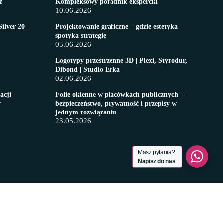
z
Kompleksowy poradnik ekspercki
10.06.2026
Silver 20
Projektowanie graficzne – gdzie estetyka
spotyka strategię
05.06.2026
Logotypy przestrzenne 3D | Plexi, Styrodur,
Dibond | Studio Erka
02.06.2026
acji
​Folie okienne w placówkach publicznych –
w
bezpieczeństwo, prywatność i przepisy w
jednym rozwiązaniu
23.05.2026
Masz pytania?
Napisz do nas