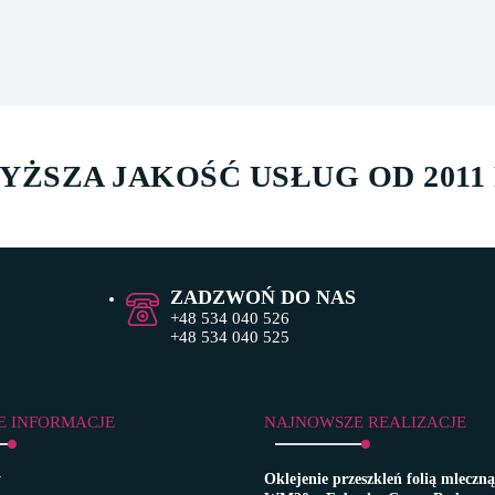
YŻSZA JAKOŚĆ USŁUG OD 2011
ZADZWOŃ DO NAS
+48 534 040 526
+48 534 040 525
E INFORMACJE
NAJNOWSZE REALIZACJE
y
Oklejenie przeszkleń folią mlec