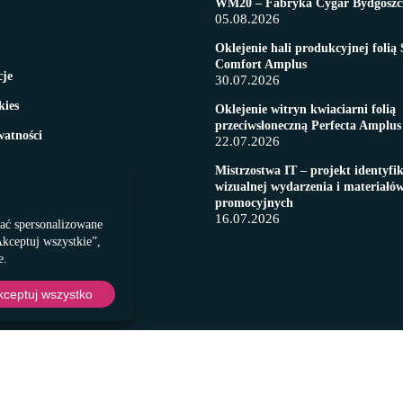
WM20 – Fabryka Cygar Bydgoszc
05.08.2026
Oklejenie hali produkcyjnej folią 
Comfort Amplus
cje
30.07.2026
kies
Oklejenie witryn kwiaciarni folią
przeciwsłoneczną Perfecta Amplus
watności
22.07.2026
Mistrzostwa IT – projekt identyfik
wizualnej wydarzenia i materiałó
promocyjnych
16.07.2026