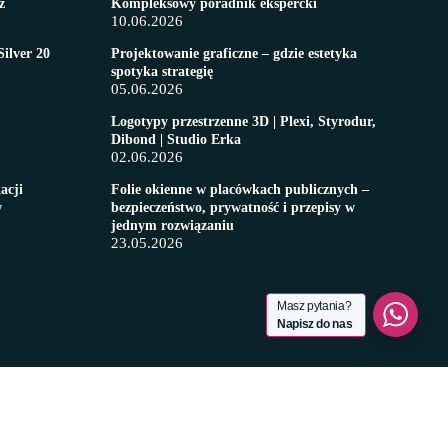
z
Kompleksowy poradnik ekspercki
10.06.2026
Silver 20
Projektowanie graficzne – gdzie estetyka
spotyka strategię
05.06.2026
Logotypy przestrzenne 3D | Plexi, Styrodur,
Dibond | Studio Erka
02.06.2026
acji
​Folie okienne w placówkach publicznych –
w
bezpieczeństwo, prywatność i przepisy w
jednym rozwiązaniu
23.05.2026
Masz pytania?
Napisz do nas