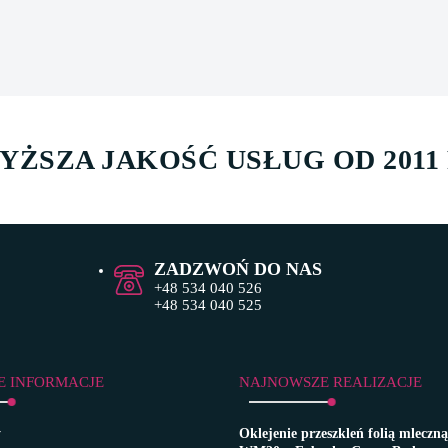
YŻSZA JAKOŚĆ USŁUG OD 2011
ZADZWOŃ DO NAS
+48 534 040 526
+48 534 040 525
E INFORMACJE
NAJNOWSZE REALIZACJE
y
Oklejenie przeszkleń folią mlec