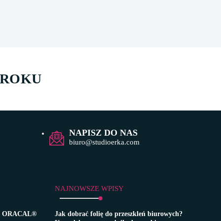
 ROKU
NAPISZ DO NAS
biuro@studioerka.com
NAJNOWSZE WPISY
zną ORACAL®
Jak dobrać folię do przeszkleń biurowych?