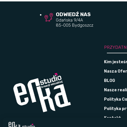
ODWIEDŹ NAS
Gdańska 9/4A
85-005 Bydgoszcz
PRZYDATN
Kim jeste
Nasza Ofe
BLOG
Nasze real
Polityka C
Polityka p
Kontakt