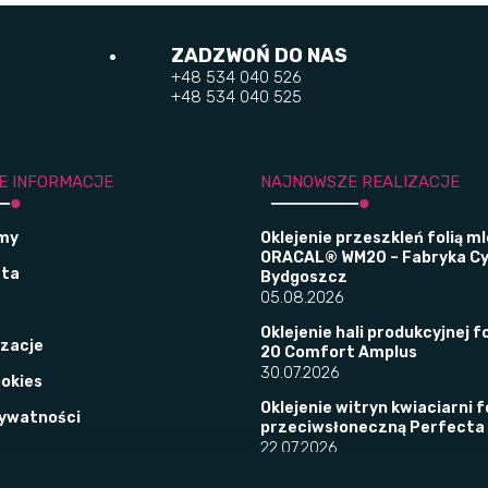
ZADZWOŃ DO NAS
+48 534 040 526
+48 534 040 525
E INFORMACJE
NAJNOWSZE REALIZACJE
śmy
Oklejenie przeszkleń folią m
ORACAL® WM20 – Fabryka C
rta
Bydgoszcz
05.08.2026
Oklejenie hali produkcyjnej fo
izacje
20 Comfort Amplus
30.07.2026
ookies
Oklejenie witryn kwiaciarni f
rywatności
przeciwsłoneczną Perfecta
22.07.2026
Mistrzostwa IT – projekt iden