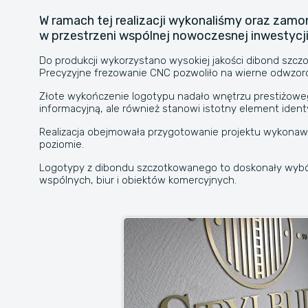
W ramach tej realizacji wykonaliśmy oraz za
w przestrzeni wspólnej nowoczesnej inwestycji
Do produkcji wykorzystano wysokiej jakości dibond szcz
Precyzyjne frezowanie CNC pozwoliło na wierne odwzor
Złote wykończenie logotypu nadało wnętrzu prestiżowego
informacyjną, ale również stanowi istotny element identy
Realizacja obejmowała przygotowanie projektu wykonawc
poziomie.
Logotypy z dibondu szczotkowanego to doskonały wybór 
wspólnych, biur i obiektów komercyjnych.