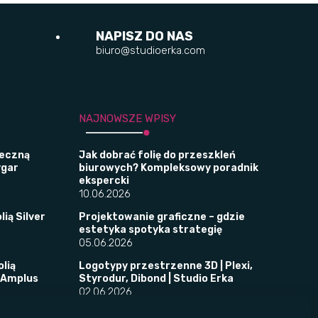
NAPISZ DO NAS
biuro@studioerka.com
NAJNOWSZE WPISY
leczną
Jak dobrać folię do przeszkleń
ygar
biurowych? Kompleksowy poradnik
ekspercki
10.06.2026
lią Silver
Projektowanie graficzne – gdzie
estetyka spotyka strategię
05.06.2026
olią
Logotypy przestrzenne 3D | Plexi,
 Amplus
Styrodur, Dibond | Studio Erka
02.06.2026
tyfikacji
​Folie okienne w placówkach