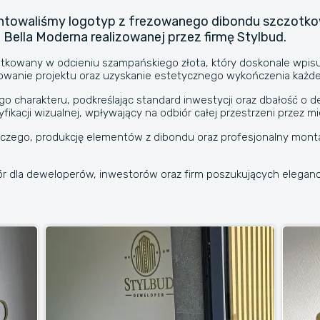
montowaliśmy logotyp z frezowanego dibondu szczotko
 Bella Moderna realizowanej przez firmę Stylbud.
otkowany w odcieniu szampańskiego złota, który doskonale wpisu
owanie projektu oraz uzyskanie estetycznego wykończenia każd
 charakteru, podkreślając standard inwestycji oraz dbałość o de
fikacji wizualnej, wpływający na odbiór całej przestrzeni przez 
zego, produkcję elementów z dibondu oraz profesjonalny monta
dla deweloperów, inwestorów oraz firm poszukujących eleganck