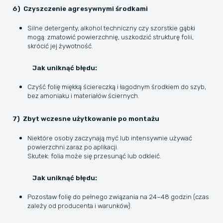
6) Czyszczenie agresywnymi środkami
Silne detergenty, alkohol techniczny czy szorstkie gąbki
mogą: zmatowić powierzchnię, uszkodzić strukturę folii,
skrócić jej żywotność.
Jak uniknąć błędu:
Czyść folię miękką ściereczką i łagodnym środkiem do szyb,
bez amoniaku i materiałów ściernych.
7) Zbyt wczesne użytkowanie po montażu
Niektóre osoby zaczynają myć lub intensywnie używać
powierzchni zaraz po aplikacji.
Skutek: folia może się przesunąć lub odkleić.
Jak uniknąć błędu:
Pozostaw folię do pełnego związania na 24–48 godzin (czas
zależy od producenta i warunków).