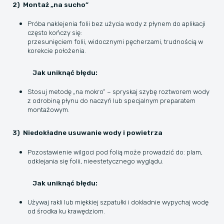
2) Montaż „na sucho”
Próba naklejenia folii bez użycia wody z płynem do aplikacji
często kończy się:
przesunięciem folii, widocznymi pęcherzami, trudnością w
korekcie położenia.
Jak uniknąć błędu:
Stosuj metodę „na mokro” – spryskaj szybę roztworem wody
z odrobiną płynu do naczyń lub specjalnym preparatem
montażowym.
3) Niedokładne usuwanie wody i powietrza
Pozostawienie wilgoci pod folią może prowadzić do: plam,
odklejania się folii, nieestetycznego wyglądu.
Jak uniknąć błędu:
Używaj rakli lub miękkiej szpatułki i dokładnie wypychaj wodę
od środka ku krawędziom.