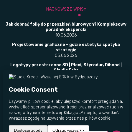
NAJNOWSZE WPISY
Jak dobrać folię do przeszkleń biurowych? Kompleksowy
poradnik ekspercki
10.06.2026
Projektowanie graficzne – gdzie estetyka spotyka
strategię
05.06.2026
Logotypy przestrzenne 3D | Plexi, Styrodur, Dibond |
Studio Erka
02.06.2026
​Folie okienne w placówkach publicznych –
bezpieczeństwo, prywatność i przepisy w jednym
rozwiązaniu
23.05.2026
© Studio Kreacji Wizualnej ERKA 2011 - 2026
Wszelkie prawa zastrzeżone