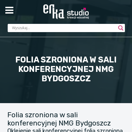
FOLIA SZRONIONA W SALI
KONFERENCYJNEJ NMG
BYDGOSZCZ
Folia szroniona w sali
konferencyjnej NMG Bydgoszcz
Oklejenie sali konferencyjnej folią szronioną