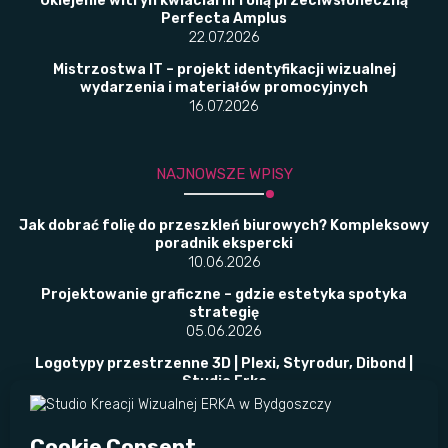
Oklejenie witryn kwiaciarni folią przeciwsłoneczną
Perfecta Amplus
22.07.2026
Mistrzostwa IT – projekt identyfikacji wizualnej
wydarzenia i materiałów promocyjnych
16.07.2026
NAJNOWSZE WPISY
Jak dobrać folię do przeszkleń biurowych? Kompleksowy
poradnik ekspercki
10.06.2026
Projektowanie graficzne – gdzie estetyka spotyka
strategię
05.06.2026
Logotypy przestrzenne 3D | Plexi, Styrodur, Dibond |
Studio Erka
02.06.2026
​Folie okienne w placówkach publicznych –