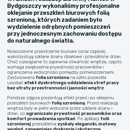
Bydgoszczy wykonaliśmy profesjonalne
oklejanie przeszkleń biurowych folią
szronioną, których zadaniem było
wydzielenie odrębnych pomieszczeń
przy jednoczesnym zachowaniu dostępu
do naturalnego światła.
Nowoczesne przestrzenie biurowe coraz częściej
wykorzystują szklane ściany działowe i przeszklone drzwi.
Choć rozwiązanie to zapewnia otwartość wnętrza, często
wymaga zwiększenia prywatności pracowników i
ograniczenia widoczności pomiędzy pomieszczeniami.
Zastosowana
folia szroniona
na szkło pozwoliła
uzyskać
efekt dyskretnego oddzielenia stref pracy
bez utraty przestronności i jasności wnętrz
.
Poniższe zdjęcia prezentują efekt przed i po oklejeniu
przeszkleń biurowych
folią szronioną
. Przed realizacją
wnętrza były w pełni widoczne przez szklane ściany i
drzwi, co
ograniczało prywatność pracowników oraz
komfort prowadzenia spotkań
. Po aplikacji
folii
szronionej
przeszklenia
zyskały elegancki, matowy
wygląd, zapewniając dyskrecję i skuteczne