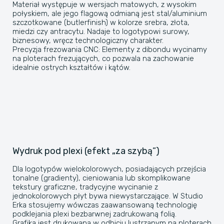
Materiał występuje w wersjach matowych, z wysokim
połyskiem, ale jego flagową odmianą jest stal/aluminium
szczotkowane (butlerfinish) w kolorze srebra, złota,
miedzi czy antracytu. Nadaje to logotypowi surowy,
biznesowy, wręcz technologiczny charakter.
​Precyzja frezowania CNC: Elementy z dibondu wycinamy
na ploterach frezujących, co pozwala na zachowanie
idealnie ostrych kształtów i kątów.
Wydruk pod plexi (efekt „za szybą”)
​Dla logotypów wielokolorowych, posiadających przejścia
tonalne (gradienty), cieniowania lub skomplikowane
tekstury graficzne, tradycyjne wycinanie z
jednokolorowych płyt bywa niewystarczające. W Studio
Erka stosujemy wówczas zaawansowaną technologię
podklejania plexi bezbarwnej zadrukowaną folią.
Grafika jest drukowana w odbiciu lustrzanym na ploterach