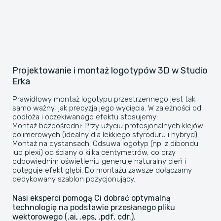
Projektowanie i montaż logotypów 3D w Studio
Erka
​Prawidłowy montaż logotypu przestrzennego jest tak
samo ważny, jak precyzja jego wycięcia. W zależności od
podłoża i oczekiwanego efektu stosujemy:
​Montaż bezpośredni: Przy użyciu profesjonalnych klejów
polimerowych (idealny dla lekkiego styroduru i hybryd).
​Montaż na dystansach: Odsuwa logotyp (np. z dibondu
lub plexi) od ściany o kilka centymetrów, co przy
odpowiednim oświetleniu generuje naturalny cień i
potęguje efekt głębi. Do montażu zawsze dołączamy
dedykowany szablon pozycjonujący.
​Nasi eksperci pomogą Ci dobrać optymalną
technologię na podstawie przesłanego pliku
wektorowego (.ai, .eps, .pdf, cdr.).