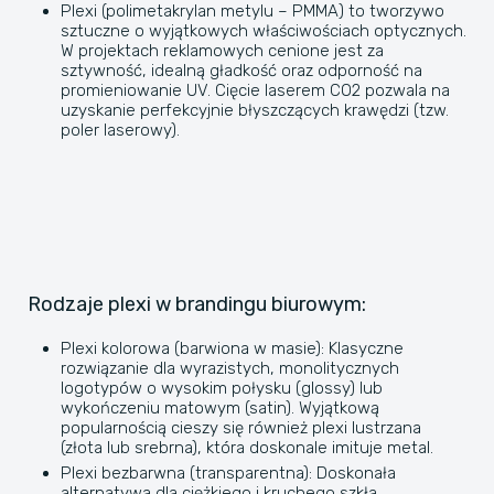
​Plexi (polimetakrylan metylu – PMMA) to tworzywo
sztuczne o wyjątkowych właściwościach optycznych.
W projektach reklamowych cenione jest za
sztywność, idealną gładkość oraz odporność na
promieniowanie UV. Cięcie laserem CO2 pozwala na
uzyskanie perfekcyjnie błyszczących krawędzi (tzw.
poler laserowy).
​Rodzaje plexi w brandingu biurowym:
​Plexi kolorowa (barwiona w masie): Klasyczne
rozwiązanie dla wyrazistych, monolitycznych
logotypów o wysokim połysku (glossy) lub
wykończeniu matowym (satin). Wyjątkową
popularnością cieszy się również plexi lustrzana
(złota lub srebrna), która doskonale imituje metal.
​Plexi bezbarwna (transparentna): Doskonała
alternatywa dla ciężkiego i kruchego szkła.