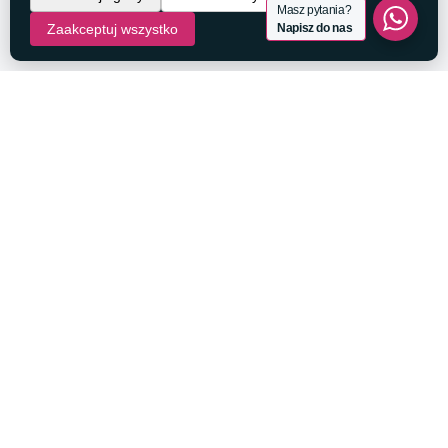
Masz pytania?
Napisz do nas
NAJWYŻSZA JAKOŚĆ
USŁUG OD 2011 ROKU
ODWIEDŹ NAS
Gdańska 9/4A
85-005 Bydgoszcz