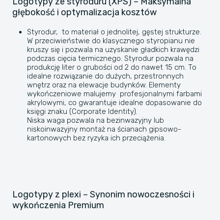
Logotypy ze styroduru (XPS) – Maksymalna
głębokość i optymalizacja kosztów
​Styrodur, to materiał o jednolitej, gęstej strukturze.
W przeciwieństwie do klasycznego styropianu nie
kruszy się i pozwala na uzyskanie gładkich krawędzi
podczas cięcia termicznego. Styrodur pozwala na
produkcję liter o grubości od 2 do nawet 15 cm. To
idealne rozwiązanie do dużych, przestronnych
wnętrz oraz na elewacje budynków. Elementy
wykończeniowe malujemy profesjonalnymi farbami
akrylowymi, co gwarantuje idealne dopasowanie do
księgi znaku (Corporate Identity).
Niska waga pozwala na bezinwazyjny lub
niskoinwazyjny montaż na ścianach gipsowo-
kartonowych bez ryzyka ich przeciążenia.
​Logotypy z plexi – Synonim nowoczesności i
wykończenia Premium