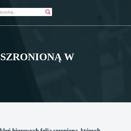
 SZRONIONĄ W
kleń biurowych folią szronioną, których