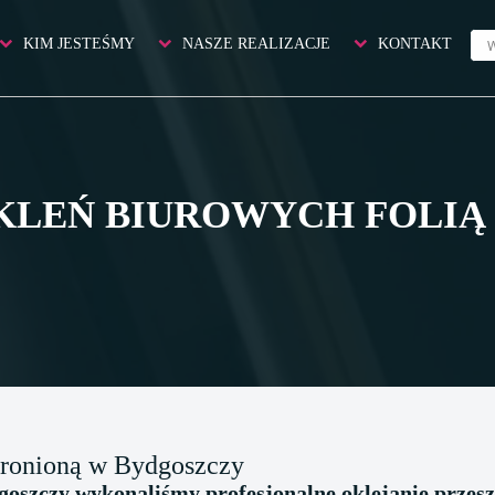
KIM JESTEŚMY
NASZE REALIZACJE
KONTAKT
KLEŃ BIUROWYCH FOLIĄ
szronioną w Bydgoszczy
oszczy wykonaliśmy profesjonalne oklejanie przesz