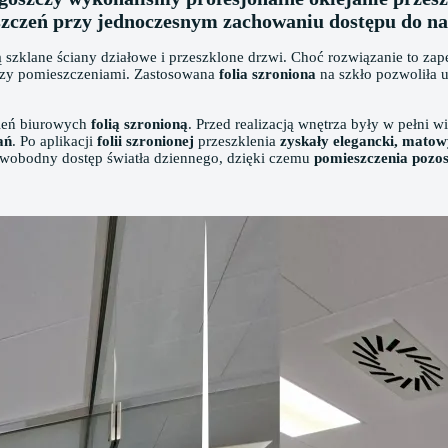
zczeń przy jednoczesnym zachowaniu dostępu do nat
 szklane ściany działowe i przeszklone drzwi. Choć rozwiązanie to za
dzy pomieszczeniami. Zastosowana
folia szroniona
na szkło pozwoliła 
zkleń biurowych
folią szronioną
. Przed realizacją wnętrza były w pełni w
ań
. Po aplikacji
folii szronionej
przeszklenia
zyskały elegancki, matow
swobodny dostęp światła dziennego, dzięki czemu
pomieszczenia pozost