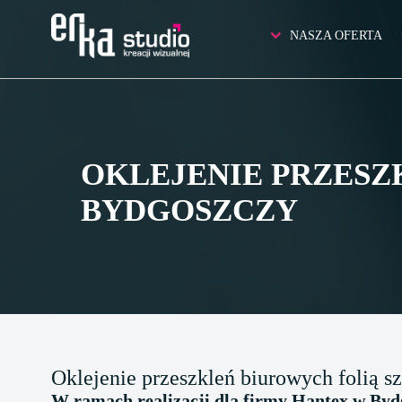
NASZA OFERTA
OKLEJENIE PRZESZ
BYDGOSZCZY
Oklejenie przeszkleń biurowych folią 
W ramach realizacji dla firmy Hantex w Bydg