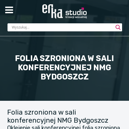
FOLIA SZRONIONA W SALI
KONFERENCYJNEJ NMG
BYDGOSZCZ
Folia szroniona w sali
konferencyjnej NMG Bydgoszcz
Oklejenie sali konferencyjnej folią szronioną