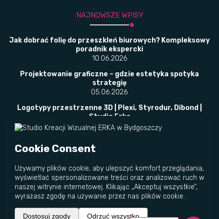
NAJNOWSZE WPISY
Jak dobrać folię do przeszkleń biurowych? Kompleksowy
poradnik ekspercki
10.06.2026
Projektowanie graficzne – gdzie estetyka spotyka
strategię
05.06.2026
Logotypy przestrzenne 3D | Plexi, Styrodur, Dibond |
Studio Erka
02.06.2026
​Folie okienne w placówkach publicznych –
bezpieczeństwo, prywatność i przepisy w jednym
rozwiązaniu
23.05.2026
© Studio Kreacji Wizualnej ERKA 2011 - 2026
Wszelkie prawa zastrzeżone