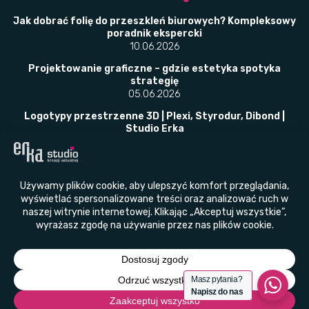
Jak dobrać folię do przeszkleń biurowych? Kompleksowy
poradnik ekspercki
10.06.2026
Projektowanie graficzne – gdzie estetyka spotyka
strategię
05.06.2026
Logotypy przestrzenne 3D | Plexi, Styrodur, Dibond |
Studio Erka
02.06.2026
​Folie okienne w placówkach publicznych –
bezpieczeństwo, prywatność i przepisy w jednym
rozwiązaniu
23.05.2026
© Studio Kreacji Wizualnej ERKA 2011 - 2026
Wszelkie prawa zastrzeżone
Masz pytania?
Napisz do nas