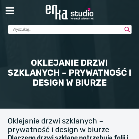
OKLEJANIE DRZWI
SZKLANYCH – PRYWATNOŚĆ I
DESIGN W BIURZE
Oklejanie drzwi szklanych –
prywatność i design w biurze
Dlaczego drzwi szklane potrzebują folii i