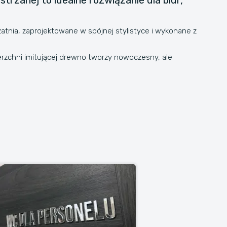
rzanej to idealne rozwiązanie dla biur,
zatnia, zaprojektowane w spójnej stylistyce i wykonane z
ierzchni imitującej drewno tworzy nowoczesny, ale