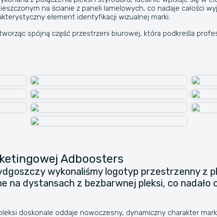
szczonym na ścianie z paneli lamelowych, co nadaje całości wyją
kterystyczny element identyfikacji wizualnej marki.
tworząc spójną część przestrzeni biurowej, która podkreśla profes
rketingowej Adboosters
ydgoszczy wykonaliśmy logotyp przestrzenny z pl
a dystansach z bezbarwnej pleksi, co nadało cał
 pleksi doskonale oddaje nowoczesny, dynamiczny charakter marki