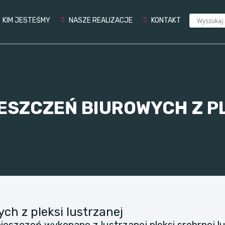
KIM JESTEŚMY
NASZE REALIZACJE
KONTAKT
ESZCZEŃ BIUROWYCH Z P
h z pleksi lustrzanej