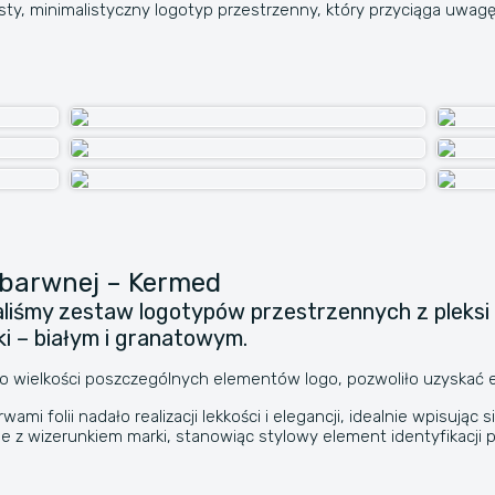
zysty, minimalistyczny logotyp przestrzenny, który przyciąga uwagę
zbarwnej – Kermed
my zestaw logotypów przestrzennych z pleksi be
rki – białym i granatowym.
wielkości poszczególnych elementów logo, pozwoliło uzyskać efe
mi folii nadało realizacji lekkości i elegancji, idealnie wpisuj
nie z wizerunkiem marki, stanowiąc stylowy element identyfikacji 