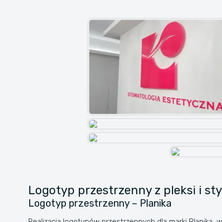
Logotyp przestrzenny z pleksi i sty
Logotyp przestrzenny – Planika
Realizacja logotypów przestrzennych dla marki Planika, w