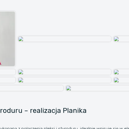
roduru – realizacja Planika
ykonana z połączenia pleksi i styroduru, idealnie wpisuje się w 