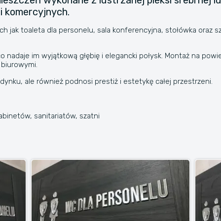
zczeń wykonane z lustrzanej pleksi srebrnej lust
i komercyjnych.
 jak toaleta dla personelu, sala konferencyjna, stołówka oraz s
co nadaje im wyjątkową głębię i elegancki połysk. Montaż na pow
 biurowymi.
ynku, ale również podnosi prestiż i estetykę całej przestrzeni.
binetów, sanitariatów, szatni