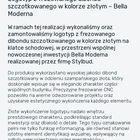
szczotkowanego w kolorze złotym – Bella
Moderna
W ramach tej realizacji wykonaliśmy oraz
zamontowaliśmy logotyp z frezowanego
dibondu szczotkowanego w kolorze złotym na
klatce schodowej, w przestrzeni wspólnej
nowoczesnej inwestycji Bella Moderna
realizowanej przez firmę Stylbud.
Do produkcji wykorzystano wysokiej jakości dibond
szczotkowany w odcieniu szampańskiego złota, który
doskonale wpisuje się w elegancki charakter części
wspólnych budynku. Precyzyjne frezowanie CNC
pozwoliło na wierne odwzorowanie projektu oraz
uzyskanie estetycznego wykończenia każdego elementu.
Złote wykończenie logotypu nadało wnętrzu
prestiżowego charakteru, podkreślając standard
inwestycji oraz dbałość o detale. Tego typu oznakowanie
pełni nie tylko funkcję informacyjną, ale również stanowi
istotny element identyfikacji wizualnej, wpływający na
odbiór całej przestrzeni przez mieszkańców i