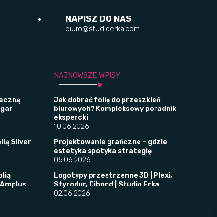
NAPISZ DO NAS
biuro@studioerka.com
NAJNOWSZE WPISY
leczną
Jak dobrać folię do przeszkleń
ygar
biurowych? Kompleksowy poradnik
ekspercki
10.06.2026
lią Silver
Projektowanie graficzne – gdzie
estetyka spotyka strategię
05.06.2026
olią
Logotypy przestrzenne 3D | Plexi,
 Amplus
Styrodur, Dibond | Studio Erka
02.06.2026
tyfikacji
​Folie okienne w placówkach