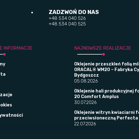
ZADZWOŃ DO NAS
+48 534 040 526
+48 534 040 525
E INFORMACJE
NAJNOWSZE REALIZACJE
śmy
Oklejenie przeszkleń folią m
ORACAL® WM20 – Fabryka C
rta
Bydgoszcz
05.08.2026
Oklejenie hali produkcyjnej fo
izacje
20 Comfort Amplus
30.07.2026
ookies
Oklejenie witryn kwiaciarni f
rywatności
przeciwsłoneczną Perfecta
22.07.2026
Mistrzostwa IT – projekt iden