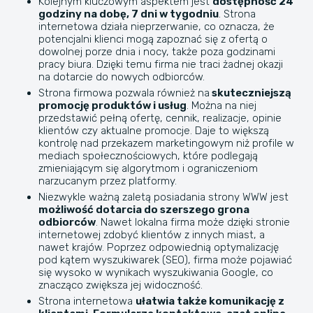
Kolejnym kluczowym aspektem jest
dostępność 24
godziny na dobę, 7 dni w tygodniu
. Strona
internetowa działa nieprzerwanie, co oznacza, że
potencjalni klienci mogą zapoznać się z ofertą o
dowolnej porze dnia i nocy, także poza godzinami
pracy biura. Dzięki temu firma nie traci żadnej okazji
na dotarcie do nowych odbiorców.
Strona firmowa pozwala również na
skuteczniejszą
promocję produktów i usług
. Można na niej
przedstawić pełną ofertę, cennik, realizacje, opinie
klientów czy aktualne promocje. Daje to większą
kontrolę nad przekazem marketingowym niż profile w
mediach społecznościowych, które podlegają
zmieniającym się algorytmom i ograniczeniom
narzucanym przez platformy.
Niezwykle ważną zaletą posiadania strony WWW jest
możliwość dotarcia do szerszego grona
odbiorców
. Nawet lokalna firma może dzięki stronie
internetowej zdobyć klientów z innych miast, a
nawet krajów. Poprzez odpowiednią optymalizację
pod kątem wyszukiwarek (SEO), firma może pojawiać
się wysoko w wynikach wyszukiwania Google, co
znacząco zwiększa jej widoczność.
Strona internetowa
ułatwia także komunikację z