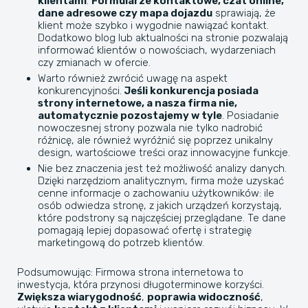
klientami
.
Formularze kontaktowe, czat online,
dane adresowe czy mapa dojazdu
sprawiają, że
klient może szybko i wygodnie nawiązać kontakt.
Dodatkowo blog lub aktualności na stronie pozwalają
informować klientów o nowościach, wydarzeniach
czy zmianach w ofercie.
Warto również zwrócić uwagę na aspekt
konkurencyjności.
Jeśli konkurencja posiada
strony internetowe, a nasza firma nie,
automatycznie pozostajemy w tyle
. Posiadanie
nowoczesnej strony pozwala nie tylko nadrobić
różnicę, ale również wyróżnić się poprzez unikalny
design, wartościowe treści oraz innowacyjne funkcje.
Nie bez znaczenia jest też możliwość analizy danych.
Dzięki narzędziom analitycznym, firma może uzyskać
cenne informacje o zachowaniu użytkowników: ile
osób odwiedza stronę, z jakich urządzeń korzystają,
które podstrony są najczęściej przeglądane. Te dane
pomagają lepiej dopasować ofertę i strategię
marketingową do potrzeb klientów.
Podsumowując: Firmowa strona internetowa to
inwestycja, która przynosi długoterminowe korzyści.
Zwiększa wiarygodność
,
poprawia widoczność
,