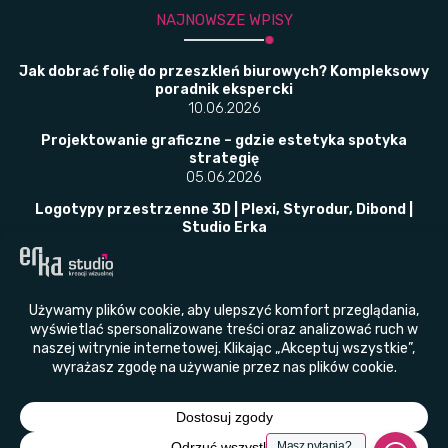
NAJNOWSZE WPISY
Jak dobrać folię do przeszkleń biurowych? Kompleksowy
poradnik ekspercki
10.06.2026
Projektowanie graficzne – gdzie estetyka spotyka
strategię
05.06.2026
Logotypy przestrzenne 3D | Plexi, Styrodur, Dibond |
Studio Erka
02.06.2026
​Folie okienne w placówkach publicznych –
bezpieczeństwo, prywatność i przepisy w jednym
rozwiązaniu
23.05.2026
© Studio Kreacji Wizualnej ERKA 2011 - 2026
Wszelkie prawa zastrzeżone
Masz pytania?