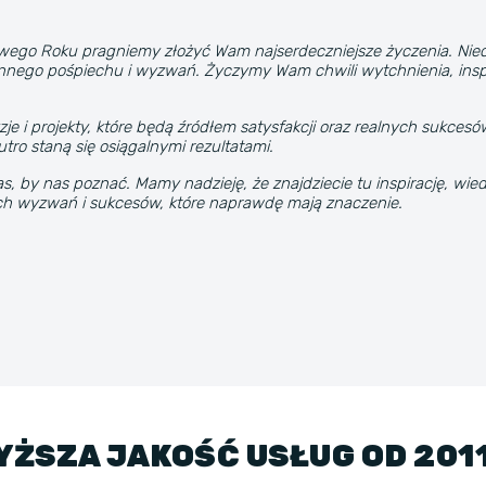
ego Roku pragniemy złożyć Wam najserdeczniejsze życzenia. Niech
iennego pośpiechu i wyzwań. Życzymy Wam chwili wytchnienia, insp
e i projekty, które będą źródłem satysfakcji oraz realnych sukces
jutro staną się osiągalnymi rezultatami.
s, by nas poznać. Mamy nadzieję, że znajdziecie tu inspirację, wi
ch wyzwań i sukcesów, które naprawdę mają znaczenie.
ŻSZA JAKOŚĆ USŁUG OD 201