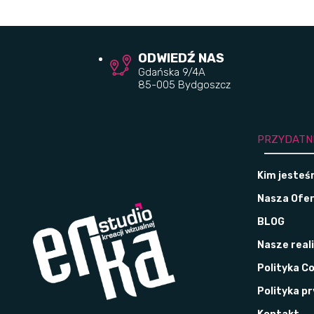
ODWIEDŹ NAS
Gdańska 9/4A
85-005 Bydgoszcz
PRZYDATN
Kim jeste
Nasza Ofe
BLOG
Nasze real
Polityka C
Polityka p