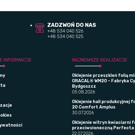
ZADZWOŃ DO NAS
+48 534 040 526
+48 534 040 525
E INFORMACJE
NAJNOWSZE REALIZACJE
śmy
Oklejenie przeszkleń folią m
ORACAL® WM20 – Fabryka C
rta
Bydgoszcz
05.08.2026
Oklejenie hali produkcyjnej fo
izacje
20 Comfort Amplus
30.07.2026
ookies
Oklejenie witryn kwiaciarni f
rywatności
przeciwsłoneczną Perfecta
22.07.2026