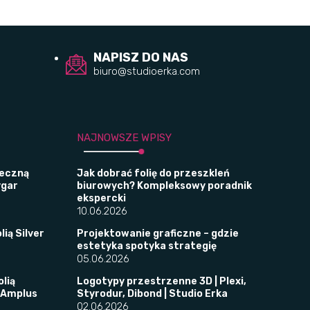
NAPISZ DO NAS
biuro@studioerka.com
NAJNOWSZE WPISY
leczną
Jak dobrać folię do przeszkleń
ygar
biurowych? Kompleksowy poradnik
ekspercki
10.06.2026
lią Silver
Projektowanie graficzne – gdzie
estetyka spotyka strategię
05.06.2026
olią
Logotypy przestrzenne 3D | Plexi,
 Amplus
Styrodur, Dibond | Studio Erka
02.06.2026