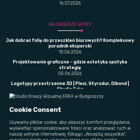
16.07.2026
NAJNOWSZE WPISY
Jak dobrać folię do przeszkleń biurowych? Kompleksowy
poradnik ekspercki
10.06.2026
Projektowanie graficzne – gdzie estetyka spotyka
strategię
05.06.2026
Logotypy przestrzenne 3D | Plexi, Styrodur, Dibond |
Studio Erka
02.06.2026
​Folie okienne w placówkach publicznych –
bezpieczeństwo, prywatność i przepisy w jednym
rozwiązaniu
23.05.2026